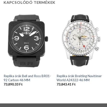
KAPCSOLÓDÓ TERMÉKEK
Replika órák Bell and Ross BR01-
Replika órák Breitling Navitimer
92 Carbon-46 MM
World A24322-46 MM
73,890.33
Ft
73,843.41
Ft