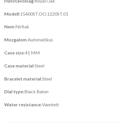
Hatótávolság
:Royal Oak
Modell
:15400ST.OO.1220ST.01
Nem
:Férfiak
Mozgalom
:Automatikus
Case size
:41 MM
Case material
:Steel
Bracelet material
:Steel
Dial type
:Black Baton
Water resistance
:Vanntett