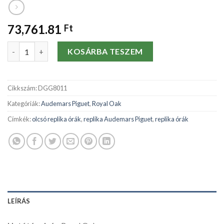
73,761.81
Ft
Replika órák Audemars Piguet Royal Oak 15400ST.OO.1220ST.0
KOSÁRBA TESZEM
Cikkszám:
DGG8011
Kategóriák:
Audemars Piguet
,
Royal Oak
Címkék:
olcsó replika órák
,
replika Audemars Piguet
,
replika órák
LEÍRÁS