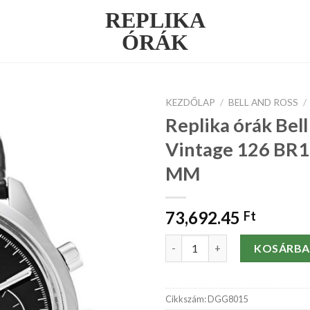
REPLIKA
ÓRÁK
KEZDŐLAP
/
BELL AND ROSS
/
Replika órák Bel
Vintage 126 BR
MM
73,692.45
Ft
Replika órák Bell and Ross Vi
KOSÁRBA
Cikkszám:
DGG8015