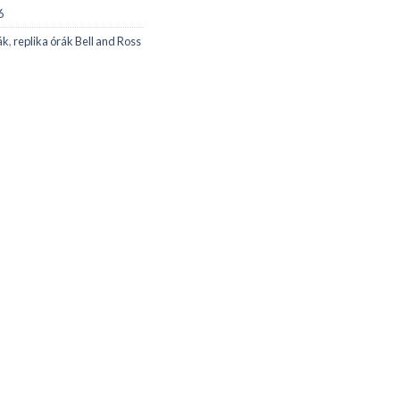
6
ák
,
replika órák Bell and Ross