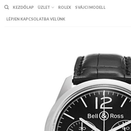
Skip
KEZDŐLAP
ÜZLET
ROLEX
SVÁJCI MODELL
to
content
LÉPJEN KAPCSOLATBA VELÜNK