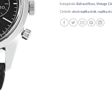
Kategóriák:
Bell and Ross
,
Vintage 12
Címkék:
olcsó replika órák
,
replika ór