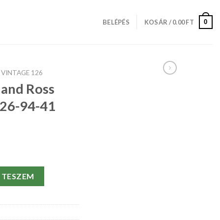
0
BELÉPÉS
KOSÁR /
0.00
FT
VINTAGE 126
l and Ross
126-94-41
ntage 126 BR126-94-41 MM mennyiség
 TESZEM