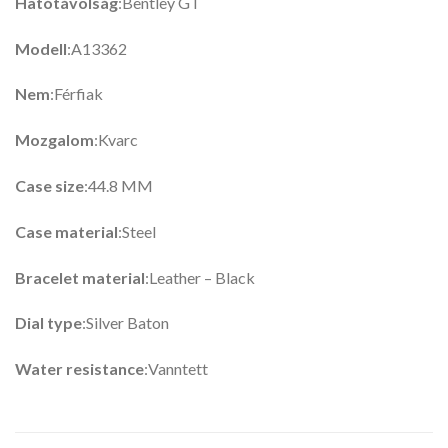
Hatótávolság
:Bentley GT
Modell
:A13362
Nem
:Férfiak
Mozgalom
:Kvarc
Case size
:44.8 MM
Case material
:Steel
Bracelet material
:Leather – Black
Dial type
:Silver Baton
Water resistance
:Vanntett