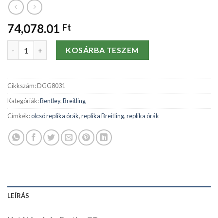
74,078.01
Ft
Replika órák Breitling Bentley GT A13362-44.8 MM mennyiség
KOSÁRBA TESZEM
Cikkszám:
DGG8031
Kategóriák:
Bentley
,
Breitling
Címkék:
olcsó replika órák
,
replika Breitling
,
replika órák
LEÍRÁS