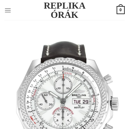
REPLIKA
Skip
0
to
ÓRÁK
content