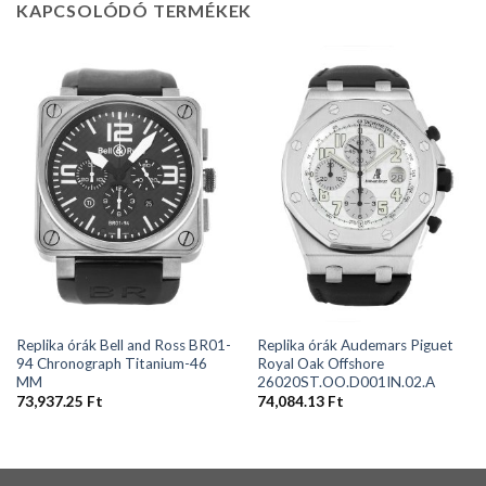
KAPCSOLÓDÓ TERMÉKEK
Replika órák Bell and Ross BR01-
Replika órák Audemars Piguet
94 Chronograph Titanium-46
Royal Oak Offshore
MM
26020ST.OO.D001IN.02.A
73,937.25
Ft
74,084.13
Ft