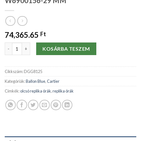
W6900156-29 MM
74,365.65
Ft
Replika órák Cartier Ballon Blue W6900156-29 MM mennyiség
KOSÁRBA TESZEM
Cikkszám:
DGG8125
Kategóriák:
Ballon Blue
,
Cartier
Címkék:
olcsó replika órák
,
replika órák