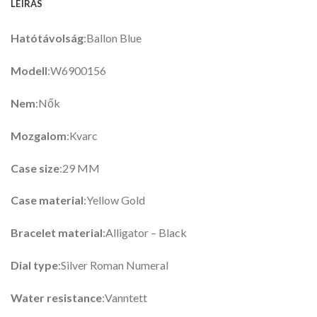
LEÍRÁS
Hatótávolság
:Ballon Blue
Modell
:W6900156
Nem
:Nők
Mozgalom
:Kvarc
Case size
:29 MM
Case material
:Yellow Gold
Bracelet material
:Alligator – Black
Dial type
:Silver Roman Numeral
Water resistance
:Vanntett