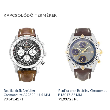
KAPCSOLÓDÓ TERMÉKEK
Replika órák Breitling
Replika órák Breitling Chronomat
Cosmonaute A22322-41.5 MM
B13047-38 MM
73,843.41
Ft
73,937.25
Ft