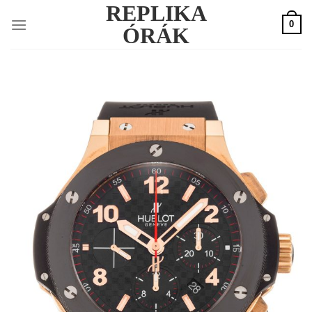
REPLIKA
Skip
0
to
ÓRÁK
content