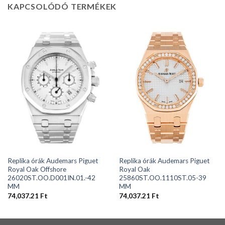
KAPCSOLÓDÓ TERMÉKEK
Replika órák Audemars Piguet
Replika órák Audemars Piguet
Royal Oak Offshore
Royal Oak
26020ST.OO.D001IN.01.-42
25860ST.OO.1110ST.05-39
MM
MM
74,037.21
Ft
74,037.21
Ft