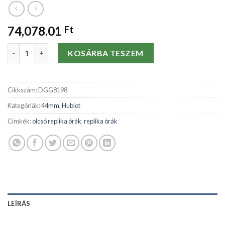
74,078.01
Ft
Replika órák Hublot 44mm 301.PB.131.RX-48 MM mennyiség
KOSÁRBA TESZEM
Cikkszám:
DGG8198
Kategóriák:
44mm
,
Hublot
Címkék:
olcsó replika órák
,
replika órák
LEÍRÁS