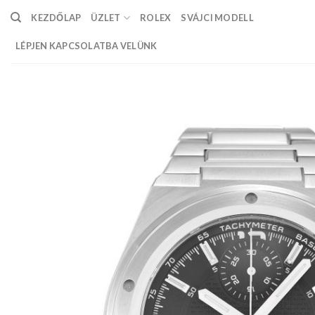
Skip
KEZDŐLAP
ÜZLET
ROLEX
SVÁJCI MODELL
to
content
LÉPJEN KAPCSOLATBA VELÜNK