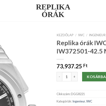
REPLIKA
ÓRÁK
KEZDŐLAP
/
IWC
/
INGENIEUR
Replika órák IWC
IW372501-42.5
73,937.25
Ft
Replika órák IWC Ingenieur I
KOSÁRBA
Cikkszám:
DGG8221
Kategóriák:
Ingenieur
,
IWC