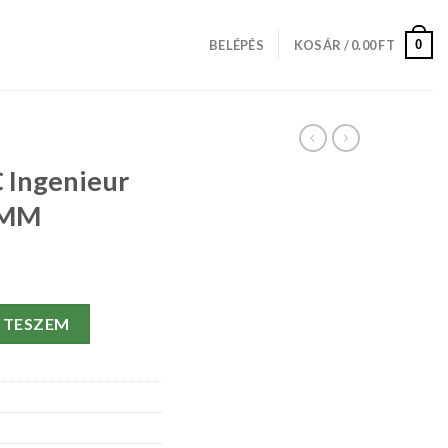
0
BELÉPÉS
KOSÁR /
0.00
FT
 Ingenieur
 MM
W372501-42.5 MM mennyiség
 TESZEM