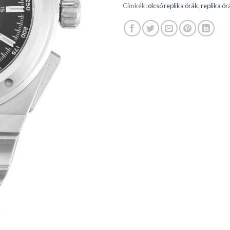
Címkék:
olcsó replika órák
,
replika ór