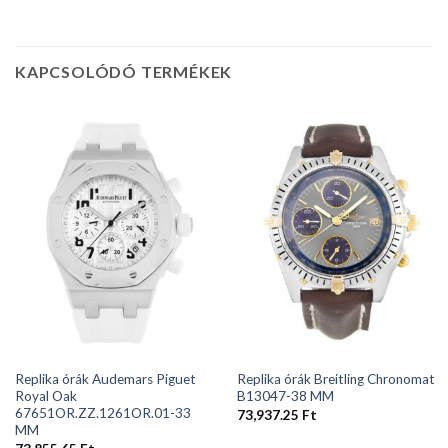
KAPCSOLÓDÓ TERMÉKEK
Replika órák Audemars Piguet
Replika órák Breitling Chronomat
Royal Oak
B13047-38 MM
67651OR.ZZ.1261OR.01-33
73,937.25
Ft
MM