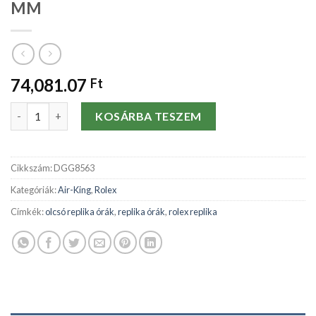
MM
74,081.07
Ft
Replika órák Rolex Air-King 5500-34 MM mennyiség
KOSÁRBA TESZEM
Cikkszám:
DGG8563
Kategóriák:
Air-King
,
Rolex
Címkék:
olcsó replika órák
,
replika órák
,
rolex replika