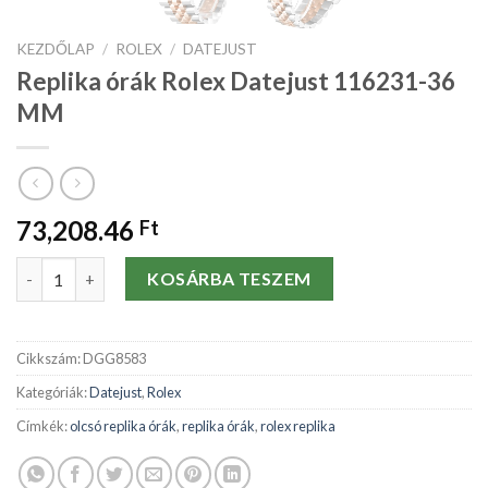
KEZDŐLAP
/
ROLEX
/
DATEJUST
Replika órák Rolex Datejust 116231-36
MM
73,208.46
Ft
Replika órák Rolex Datejust 116231-36 MM mennyiség
KOSÁRBA TESZEM
Cikkszám:
DGG8583
Kategóriák:
Datejust
,
Rolex
Címkék:
olcsó replika órák
,
replika órák
,
rolex replika