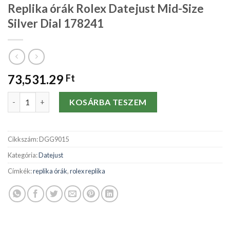
Replika órák Rolex Datejust Mid-Size
Silver Dial 178241
73,531.29
Ft
Replika órák Rolex Datejust Mid-Size Silver Dial 178241 mennyi
KOSÁRBA TESZEM
Cikkszám:
DGG9015
Kategória:
Datejust
Címkék:
replika órák
,
rolex replika