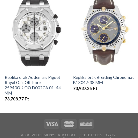
Replika órák Audemars Piguet
Replika órák Breitling Chronomat
Royal Oak Offshore
B13047-38 MM
25940OK.OO.D002CA.01.-44
73,937.25
Ft
MM
73,708.77
Ft
ADATVÉDELMI NYILATKOZAT
FELTÉTELEK
GYIK