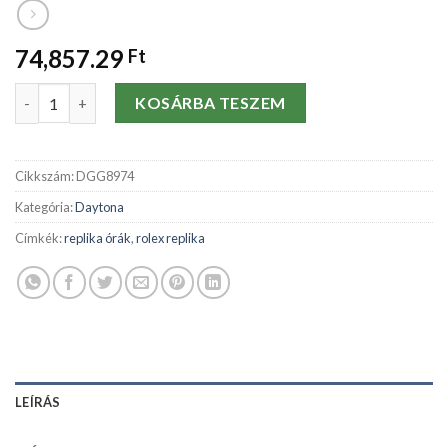
74,857.29
Ft
Replika órák Rolex Daytona White Dial 116505 mennyiség
KOSÁRBA TESZEM
Cikkszám:
DGG8974
Kategória:
Daytona
Címkék:
replika órák
,
rolex replika
LEÍRÁS