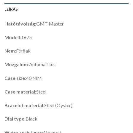
LEÍRÁS
Hatótávolság
:GMT Master
Modell
:1675
Nem
:Férfiak
Mozgalom
:Automatikus
Case size
:40 MM
Case material
:Steel
Bracelet material
:Steel (Oyster)
Dial type
:Black
Water resistance
:Vanntett