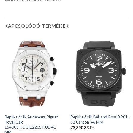
KAPCSOLÓDÓ TERMÉKEK
Replika órák Audemars Piguet
Replika órák Bell and Ross BR01-
Royal Oak
92 Carbon-46 MM
15400ST.OO.1220ST.01-41
73,890.33
Ft
MM