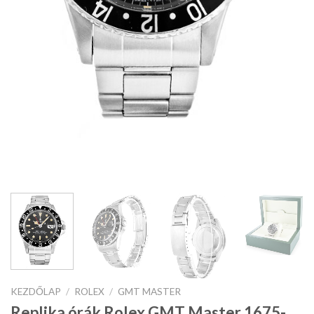
KEZDŐLAP
/
ROLEX
/
GMT MASTER
Replika órák Rolex GMT Master 1675-