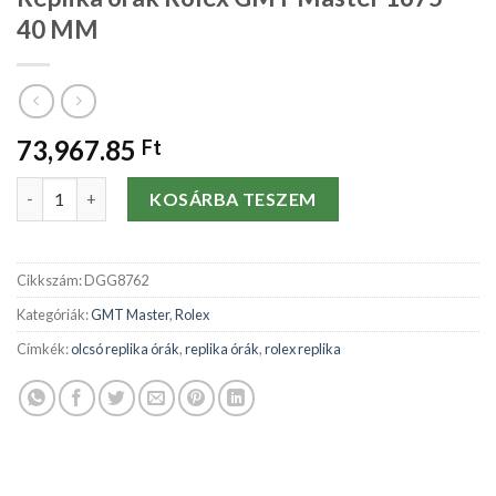
40 MM
73,967.85
Ft
Replika órák Rolex GMT Master 1675-40 MM mennyiség
KOSÁRBA TESZEM
Cikkszám:
DGG8762
Kategóriák:
GMT Master
,
Rolex
Címkék:
olcsó replika órák
,
replika órák
,
rolex replika