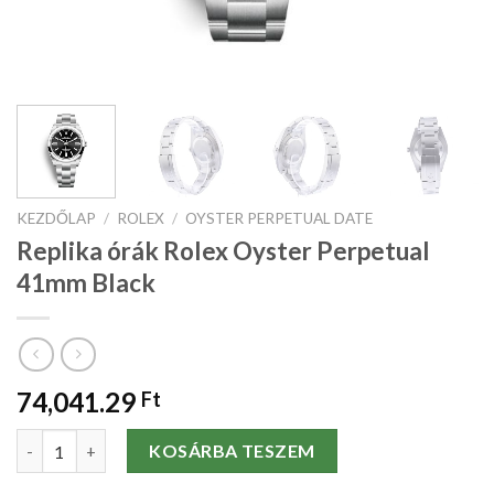
KEZDŐLAP
/
ROLEX
/
OYSTER PERPETUAL DATE
Replika órák Rolex Oyster Perpetual
41mm Black
74,041.29
Ft
Replika órák Rolex Oyster Perpetual 41mm Black mennyiség
KOSÁRBA TESZEM