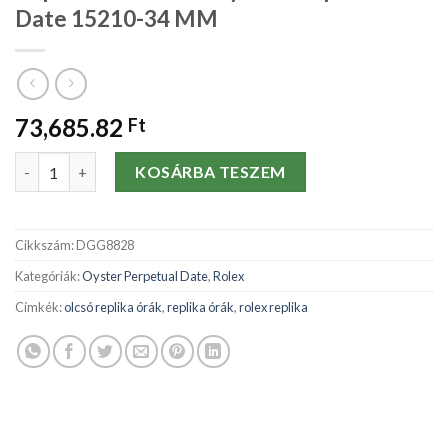
Date 15210-34 MM
73,685.82
Ft
Replika órák Rolex Oyster Perpetual Date 15210-34 MM mennyi
KOSÁRBA TESZEM
Cikkszám:
DGG8828
Kategóriák:
Oyster Perpetual Date
,
Rolex
Címkék:
olcsó replika órák
,
replika órák
,
rolex replika