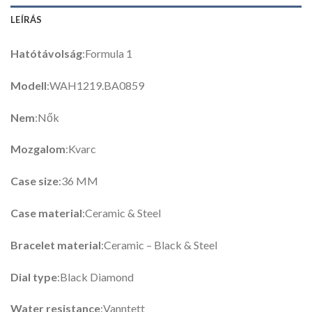
LEÍRÁS
Hatótávolság
:Formula 1
Modell
:WAH1219.BA0859
Nem
:Nők
Mozgalom
:Kvarc
Case size
:36 MM
Case material
:Ceramic & Steel
Bracelet material
:Ceramic – Black & Steel
Dial type
:Black Diamond
Water resistance
:Vanntett