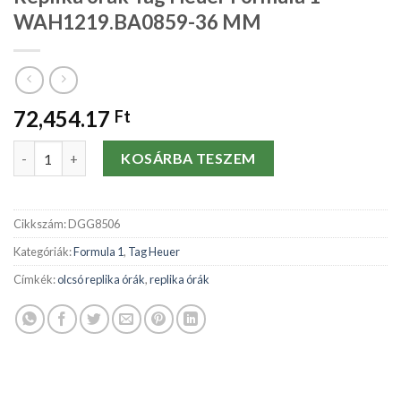
WAH1219.BA0859-36 MM
72,454.17
Ft
Replika órák Tag Heuer Formula 1 WAH1219.BA0859-36 MM men
KOSÁRBA TESZEM
Cikkszám:
DGG8506
Kategóriák:
Formula 1
,
Tag Heuer
Címkék:
olcsó replika órák
,
replika órák