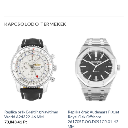
KAPCSOLÓDÓ TERMÉKEK
Replika órák Breitling Navitimer
Replika órák Audemars Piguet
World A24322-46 MM
Royal Oak Offshore
26170ST.OO.D091CR.01-42
73,843.41
Ft
MM