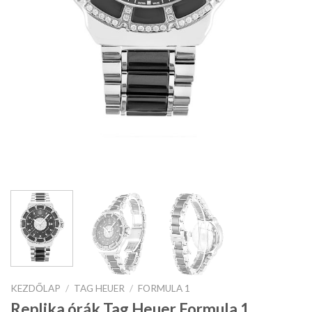
KEZDŐLAP
/
TAG HEUER
/
FORMULA 1
Replika órák Tag Heuer Formula 1