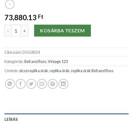
73,880.13
Ft
Replika órák Bell and Ross Vintage 123 Phantom-40 MM mennyi
KOSÁRBA TESZEM
Cikkszám:
DGG8014
Kategóriák:
Bell and Ross
,
Vintage 123
Címkék:
olcsó replika órák
,
replika órák
,
replika órák Bell and Ross
LEÍRÁS