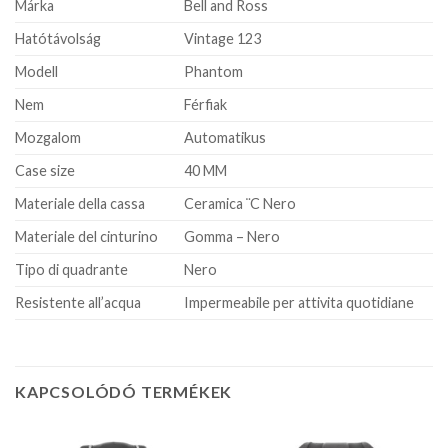
Márka
Bell and Ross
Hatótávolság
Vintage 123
Modell
Phantom
Nem
Férfiak
Mozgalom
Automatikus
Case size
40 MM
Materiale della cassa
Ceramica ¨C Nero
Materiale del cinturino
Gomma – Nero
Tipo di quadrante
Nero
Resistente all’acqua
Impermeabile per attivita quotidiane
KAPCSOLÓDÓ TERMÉKEK