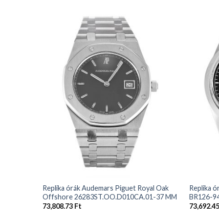
+
+
Replika órák Audemars Piguet Royal Oak
Replika ó
Offshore 26283ST.OO.D010CA.01-37 MM
BR126-9
73,808.73
Ft
73,692.4