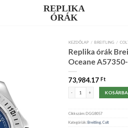
REPLIKA
ÓRÁK
KEZDŐLAP
/
BREITLING
/
COL
Replika órák Brei
Oceane A57350
73,984.17
Ft
Replika órák Breitling Colt 
KOSÁRBA
Cikkszám:
DGG8057
Kategóriák:
Breitling
,
Colt