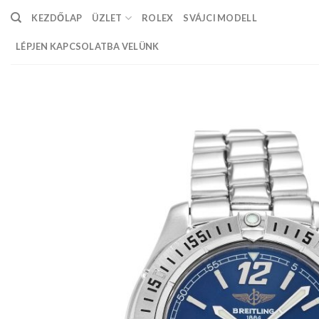
Skip
KEZDŐLAP
ÜZLET
ROLEX
SVÁJCI MODELL
to
content
LÉPJEN KAPCSOLATBA VELÜNK