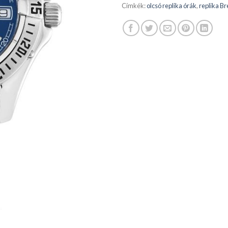
Címkék:
olcsó replika órák
,
replika Bre