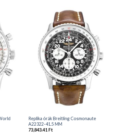
+
+
 World
Replika órák Breitling Cosmonaute
Replika 
A22322-41.5 MM
Offshor
MM
73,843.41
Ft
73,708.