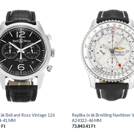
+
rák Bell and Ross Vintage 126
Replika órák Breitling Navitimer
4-41 MM
A24322-46 MM
5
Ft
73,843.41
Ft