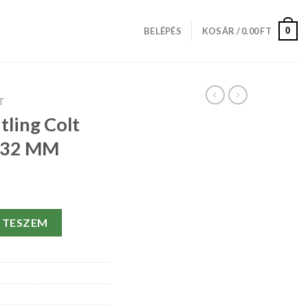
0
BELÉPÉS
KOSÁR /
0.00
FT
T
tling Colt
-32 MM
Oceane A57350-32 MM mennyiség
 TESZEM