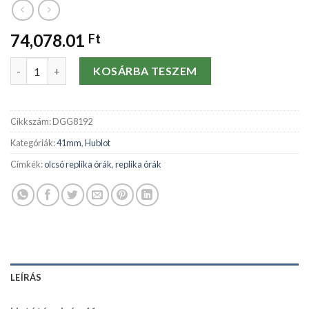
74,078.01
Ft
Replika órák Hublot 41mm 341.PR.2010.RR-41 MM mennyiség
KOSÁRBA TESZEM
Cikkszám:
DGG8192
Kategóriák:
41mm
,
Hublot
Címkék:
olcsó replika órák
,
replika órák
LEÍRÁS