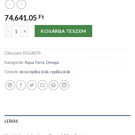
74,641.05
Ft
Replika órák Omega Aqua Terra 150m Gents 231.10.44.52.06.00
KOSÁRBA TESZEM
Cikkszám:
DGG8270
Kategóriák:
Aqua Terra
,
Omega
Címkék:
olcsó replika órák
,
replika órák
LEÍRÁS