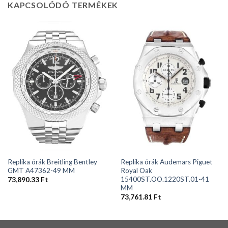
KAPCSOLÓDÓ TERMÉKEK
Replika órák Breitling Bentley
Replika órák Audemars Piguet
GMT A47362-49 MM
Royal Oak
15400ST.OO.1220ST.01-41
73,890.33
Ft
MM
73,761.81
Ft