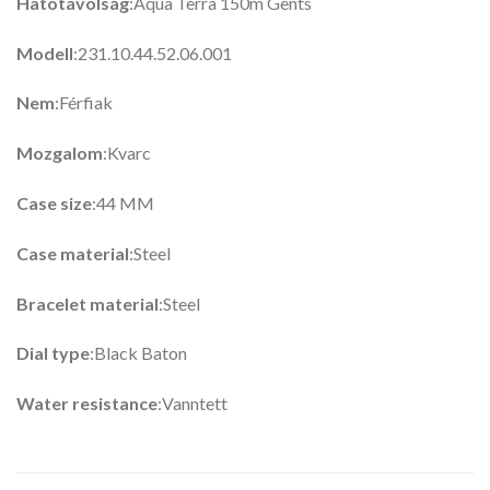
Hatótávolság
:Aqua Terra 150m Gents
Modell
:231.10.44.52.06.001
Nem
:Férfiak
Mozgalom
:Kvarc
Case size
:44 MM
Case material
:Steel
Bracelet material
:Steel
Dial type
:Black Baton
Water resistance
:Vanntett