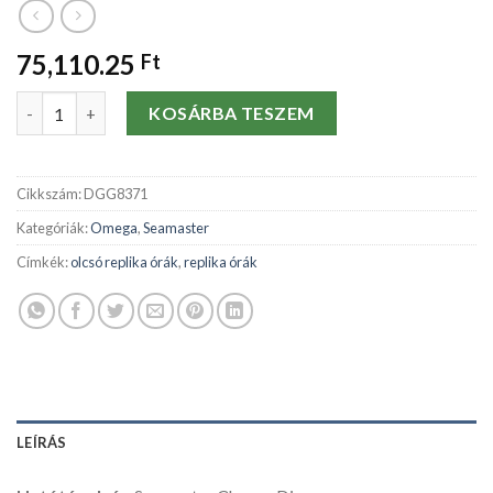
75,110.25
Ft
Replika órák Omega Seamaster Chrono Diver 2598.80.00-42 MM
KOSÁRBA TESZEM
Cikkszám:
DGG8371
Kategóriák:
Omega
,
Seamaster
Címkék:
olcsó replika órák
,
replika órák
LEÍRÁS