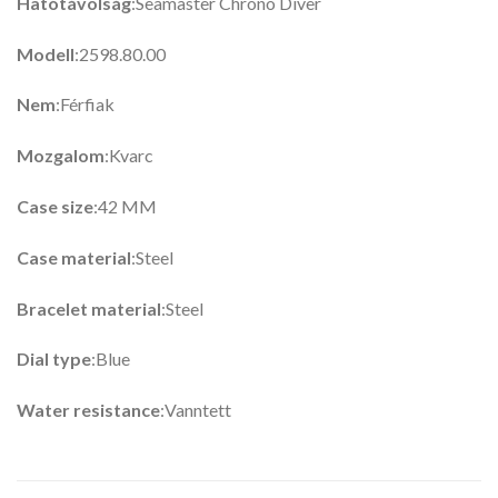
Hatótávolság
:Seamaster Chrono Diver
Modell
:2598.80.00
Nem
:Férfiak
Mozgalom
:Kvarc
Case size
:42 MM
Case material
:Steel
Bracelet material
:Steel
Dial type
:Blue
Water resistance
:Vanntett