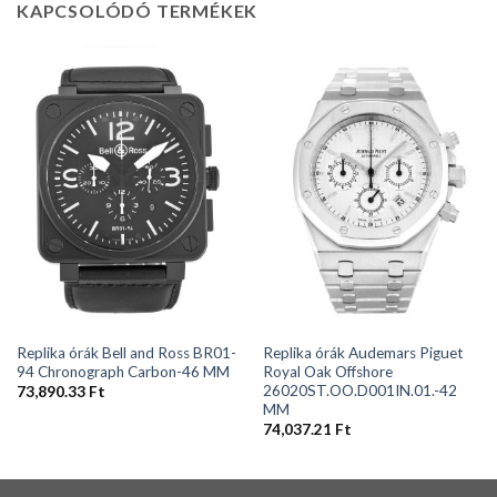
KAPCSOLÓDÓ TERMÉKEK
Replika órák Bell and Ross BR01-
Replika órák Audemars Piguet
94 Chronograph Carbon-46 MM
Royal Oak Offshore
26020ST.OO.D001IN.01.-42
73,890.33
Ft
MM
74,037.21
Ft