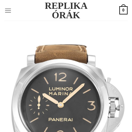
REPLIKA
Skip
0
to
ÓRÁK
content