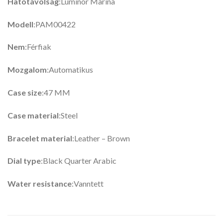
Hatótávolság
:Luminor Marina
Modell
:PAM00422
Nem
:Férfiak
Mozgalom
:Automatikus
Case size
:47 MM
Case material
:Steel
Bracelet material
:Leather – Brown
Dial type
:Black Quarter Arabic
Water resistance
:Vanntett