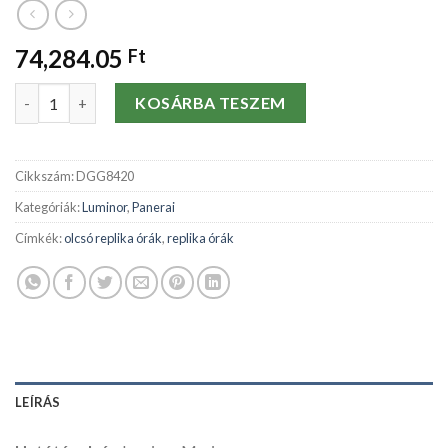
74,284.05
Ft
Replika órák Panerai Luminor Marina PAM00422-47 MM mennyi
KOSÁRBA TESZEM
Cikkszám:
DGG8420
Kategóriák:
Luminor
,
Panerai
Címkék:
olcsó replika órák
,
replika órák
LEÍRÁS