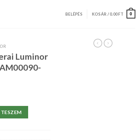
0
BELÉPÉS
KOSÁR /
0.00
FT
NOR
erai Luminor
PAM00090-
 Power Reserve PAM00090-44 MM mennyiség
 TESZEM