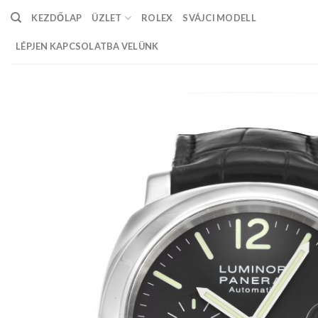
Skip
KEZDŐLAP
ÜZLET
ROLEX
SVÁJCI MODELL
to
content
LÉPJEN KAPCSOLATBA VELÜNK