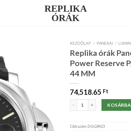
REPLIKA
ÓRÁK
KEZDŐLAP
/
PANERAI
/
LUMI
Replika órák Pan
Power Reserve 
44 MM
74,518.65
Ft
Replika órák Panerai Luminor
KOSÁRBA
Cikkszám:
DGG8423