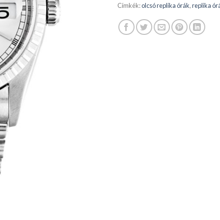
Címkék:
olcsó replika órák
,
replika ór