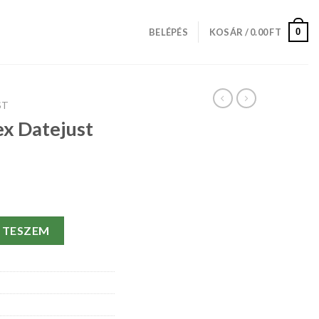
0
BELÉPÉS
KOSÁR /
0.00
FT
ST
ex Datejust
16220-36 MM mennyiség
 TESZEM