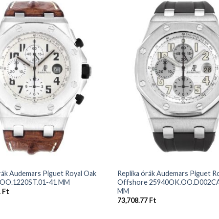
+
órák Audemars Piguet Royal Oak
Replika órák Audemars Piguet R
.OO.1220ST.01-41 MM
Offshore 25940OK.OO.D002CA
MM
1
Ft
73,708.77
Ft