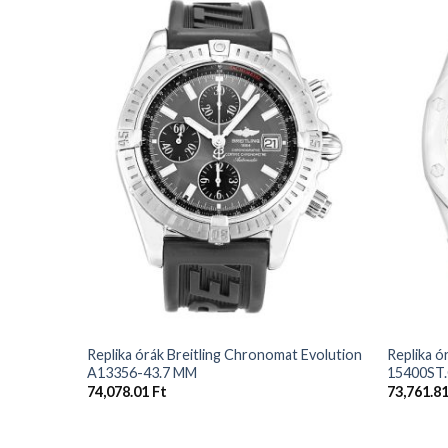
+
+
Replika órák Breitling Chronomat Evolution
Replika 
A13356-43.7 MM
15400ST
74,078.01
Ft
73,761.8