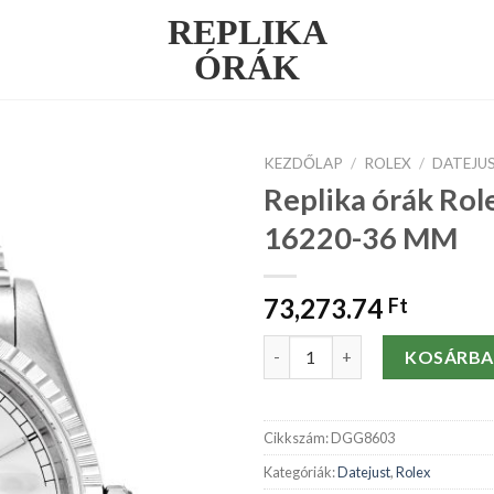
REPLIKA
ÓRÁK
KEZDŐLAP
/
ROLEX
/
DATEJU
Replika órák Rol
16220-36 MM
73,273.74
Ft
Replika órák Rolex Datejust 
KOSÁRBA
Cikkszám:
DGG8603
Kategóriák:
Datejust
,
Rolex