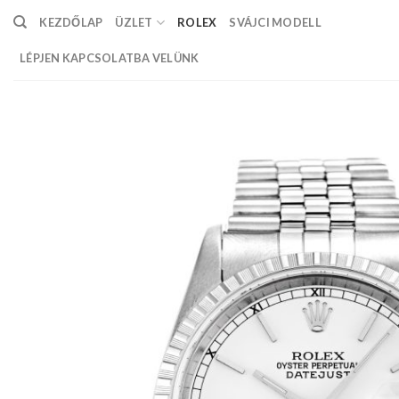
Skip
KEZDŐLAP
ÜZLET
ROLEX
SVÁJCI MODELL
to
content
LÉPJEN KAPCSOLATBA VELÜNK