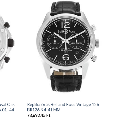
+
+
oyal Oak
Replika órák Bell and Ross Vintage 126
Replika 
.01.-44
BR126-94-41 MM
25860ST
73,692.45
Ft
74,037.