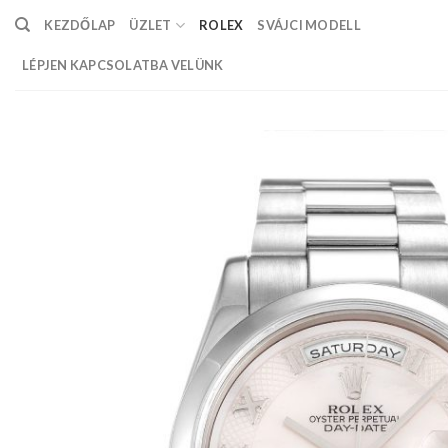
Skip
KEZDŐLAP
ÜZLET
ROLEX
SVÁJCI MODELL
to
content
LÉPJEN KAPCSOLATBA VELÜNK