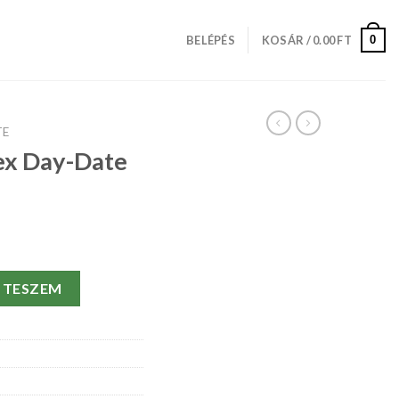
0
BELÉPÉS
KOSÁR /
0.00
FT
TE
ex Day-Date
118209-36 MM mennyiség
 TESZEM