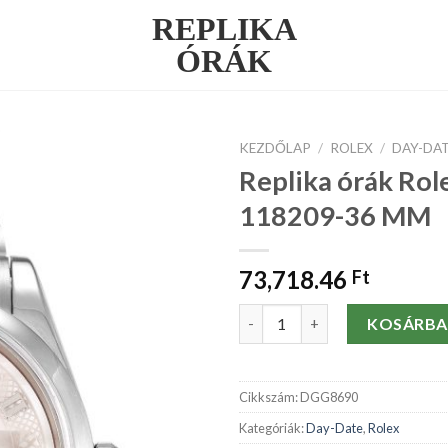
REPLIKA
ÓRÁK
KEZDŐLAP
/
ROLEX
/
DAY-DA
Replika órák Rol
118209-36 MM
73,718.46
Ft
Replika órák Rolex Day-Date 
KOSÁRBA
Cikkszám:
DGG8690
Kategóriák:
Day-Date
,
Rolex