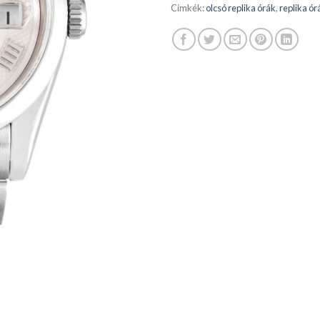
Címkék:
olcsó replika órák
,
replika ór