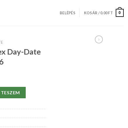
0
BELÉPÉS
KOSÁR /
0.00
FT
TE
ex Day-Date
6
lack Dial 118346 mennyiség
 TESZEM