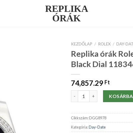
REPLIKA
ÓRÁK
KEZDŐLAP
/
ROLEX
/
DAY-DA
Replika órák Rol
Black Dial 11834
74,857.29
Ft
Replika órák Rolex Day-Date B
KOSÁRBA
Cikkszám:
DGG8978
Kategória:
Day-Date