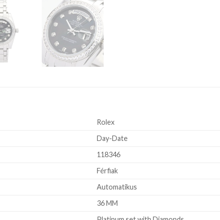
Rolex
Day-Date
118346
Férfiak
Automatikus
36 MM
Platinum set with Diamonds