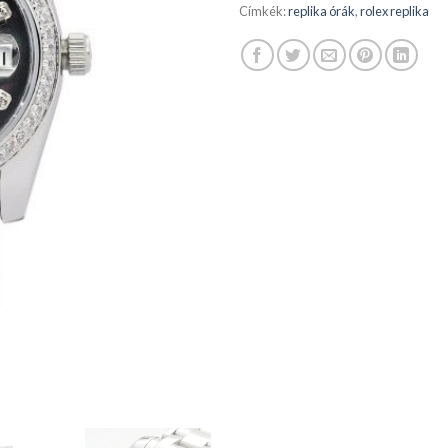
Címkék:
replika órák
,
rolex replika