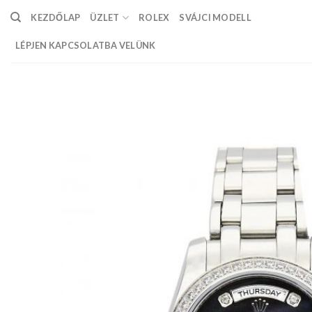
Skip
KEZDŐLAP
ÜZLET
ROLEX
SVÁJCI MODELL
to
content
LÉPJEN KAPCSOLATBA VELÜNK