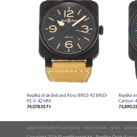
+
+
Replika órák Bell and Ross BR03-92 BR03-
Replika ó
92-S-42 MM
Carbon-
74,078.01
Ft
73,890.3
ADATVÉDELMI NYILATKOZAT
FELTÉTELEK
GYIK
LÉPJE
Copyright 2026 ©
replikaorak.to -
Replika Órák
If you 