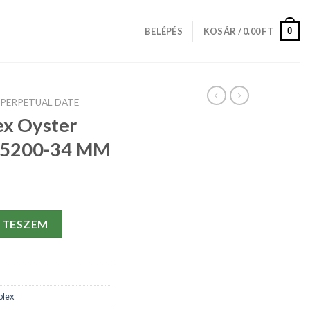
0
BELÉPÉS
KOSÁR /
0.00
FT
 PERPETUAL DATE
ex Oyster
 15200-34 MM
rpetual Date 15200-34 MM mennyiség
 TESZEM
olex