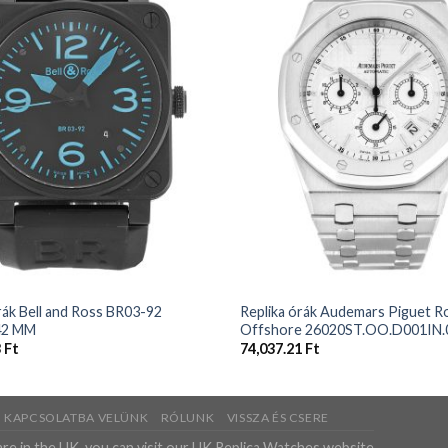
+
rák Bell and Ross BR03-92
Replika órák Audemars Piguet R
42 MM
Offshore 26020ST.OO.D001IN.
3
Ft
74,037.21
Ft
N KAPCSOLATBA VELÜNK
RÓLUNK
VISSZA ÉS CSERE
are in the UK, you can visit our UK
Replica Watches
website