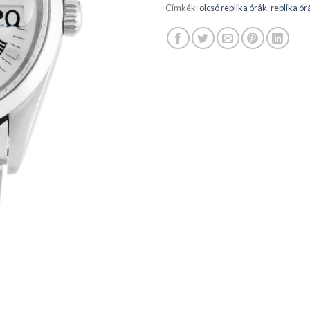
Címkék:
olcsó replika órák
,
replika ór