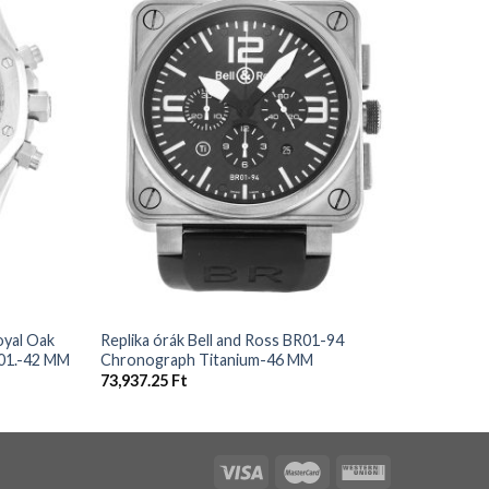
+
+
oyal Oak
Replika órák Bell and Ross BR01-94
Replika 
01.-42 MM
Chronograph Titanium-46 MM
38 MM
73,937.25
Ft
73,937.