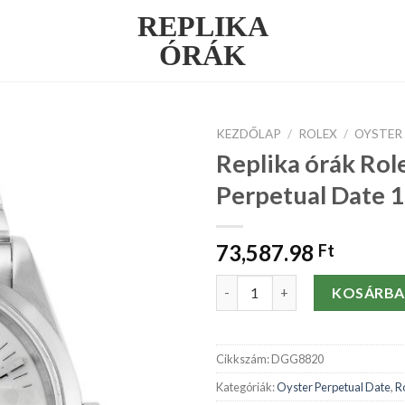
REPLIKA
ÓRÁK
KEZDŐLAP
/
ROLEX
/
OYSTER
Replika órák Rol
Perpetual Date
73,587.98
Ft
Replika órák Rolex Oyster Pe
KOSÁRBA
Cikkszám:
DGG8820
Kategóriák:
Oyster Perpetual Date
,
R