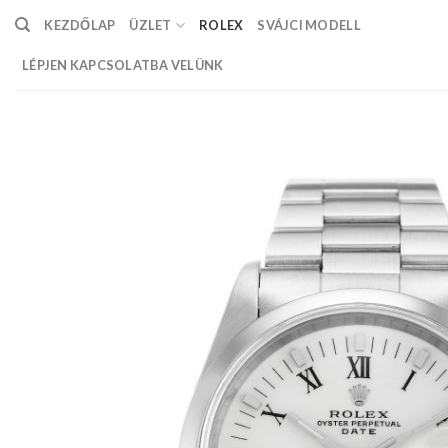
Skip
KEZDŐLAP
ÜZLET
ROLEX
SVÁJCI MODELL
to
content
LÉPJEN KAPCSOLATBA VELÜNK