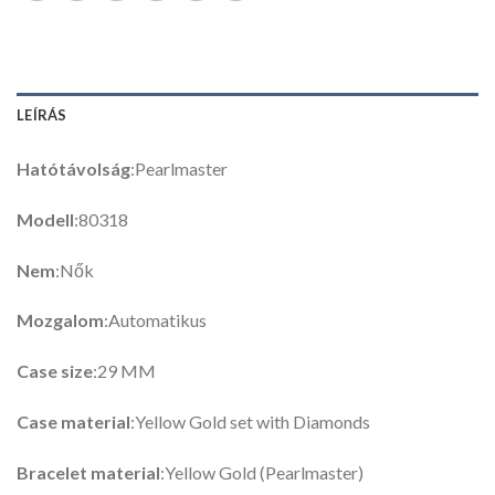
LEÍRÁS
Hatótávolság
:Pearlmaster
Modell
:80318
Nem
:Nők
Mozgalom
:Automatikus
Case size
:29 MM
Case material
:Yellow Gold set with Diamonds
Bracelet material
:Yellow Gold (Pearlmaster)