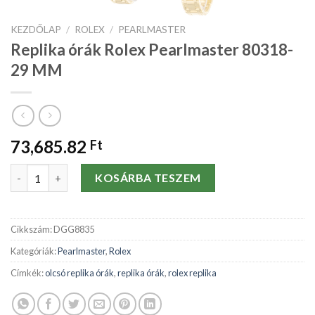
KEZDŐLAP
/
ROLEX
/
PEARLMASTER
Replika órák Rolex Pearlmaster 80318-
29 MM
73,685.82
Ft
Replika órák Rolex Pearlmaster 80318-29 MM mennyiség
KOSÁRBA TESZEM
Cikkszám:
DGG8835
Kategóriák:
Pearlmaster
,
Rolex
Címkék:
olcsó replika órák
,
replika órák
,
rolex replika