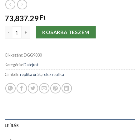
73,837.29
Ft
Replika órák Rolex Turn-O-Graph 116264/3 mennyiség
KOSÁRBA TESZEM
Cikkszám:
DGG9030
Kategória:
Datejust
Címkék:
replika órák
,
rolex replika
LEÍRÁS