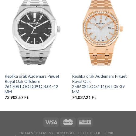
Replika órák Audemars Piguet
Replika órák Audemars Piguet
Royal Oak Offshore
Royal Oak
26170ST.OO.D091CR.01-42
25860ST.OO.1110ST.05-39
MM
MM
73,902.57
Ft
74,037.21
Ft
ADATVÉDELMI NYILATKOZAT
FELTÉTELEK
GYIK