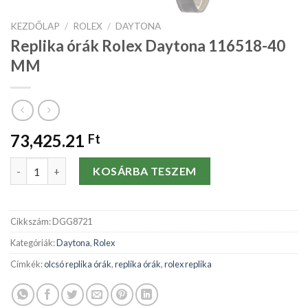
KEZDŐLAP
/
ROLEX
/
DAYTONA
Replika órák Rolex Daytona 116518-40
MM
73,425.21
Ft
Replika órák Rolex Daytona 116518-40 MM mennyiség
KOSÁRBA TESZEM
Cikkszám:
DGG8721
Kategóriák:
Daytona
,
Rolex
Címkék:
olcsó replika órák
,
replika órák
,
rolex replika