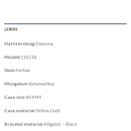
LEÍRÁS
Hatótávolság
:Daytona
Modell
:116518
Nem
:Férfiak
Mozgalom
:Automatikus
Case size
:40 MM
Case material
:Yellow Gold
Bracelet material
:Alligator – Black