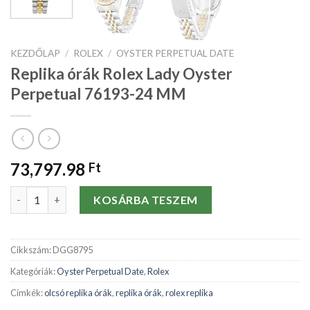
KEZDŐLAP
/
ROLEX
/
OYSTER PERPETUAL DATE
Replika órák Rolex Lady Oyster
Perpetual 76193-24 MM
73,797.98
Ft
Replika órák Rolex Lady Oyster Perpetual 76193-24 MM mennyi
KOSÁRBA TESZEM
Cikkszám:
DGG8795
Kategóriák:
Oyster Perpetual Date
,
Rolex
Címkék:
olcsó replika órák
,
replika órák
,
rolex replika