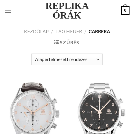
REPLIKA
Skip
0
to
ÓRÁK
content
KEZDŐLAP
/
TAG HEUER
/
CARRERA
SZŰRÉS