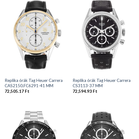
Replika órák Tag Heuer Carrera
Replika órák Tag Heuer Carrera
CAS2150.FC6291-41 MM
CS3113-37 MM
72,505.17
Ft
72,594.93
Ft