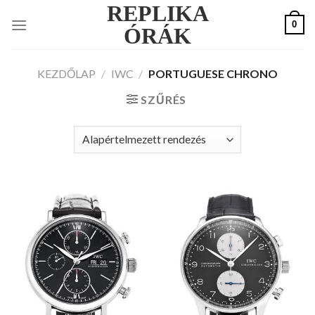
REPLIKA
Skip
0
to
ÓRÁK
content
KEZDŐLAP
/
IWC
/
PORTUGUESE CHRONO
SZŰRÉS