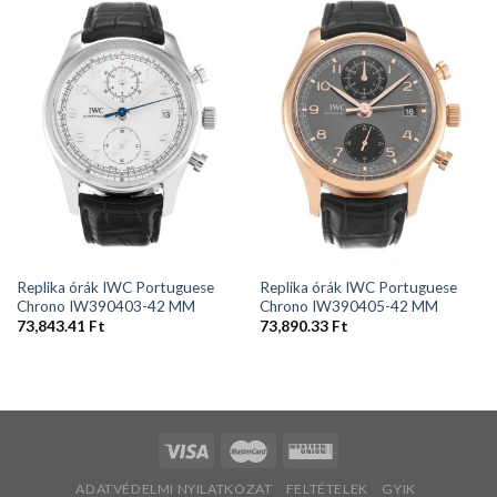
Replika órák IWC Portuguese
Replika órák IWC Portuguese
Chrono IW390403-42 MM
Chrono IW390405-42 MM
73,843.41
Ft
73,890.33
Ft
ADATVÉDELMI NYILATKOZAT
FELTÉTELEK
GYIK