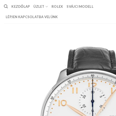
Skip
KEZDŐLAP
ÜZLET
ROLEX
SVÁJCI MODELL
to
content
LÉPJEN KAPCSOLATBA VELÜNK