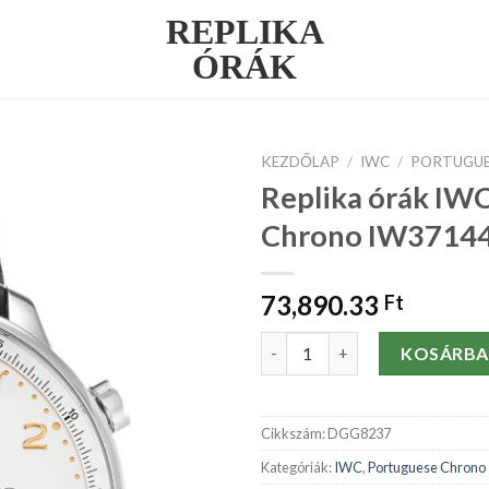
REPLIKA
ÓRÁK
KEZDŐLAP
/
IWC
/
PORTUGUE
Replika órák IW
Chrono IW3714
73,890.33
Ft
Replika órák IWC Portuguese
KOSÁRBA
Cikkszám:
DGG8237
Kategóriák:
IWC
,
Portuguese Chrono